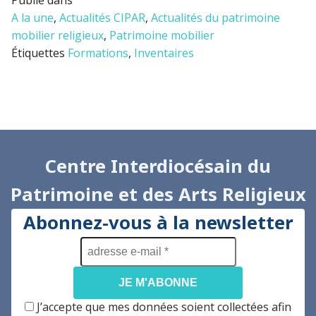
A la une
,
Actualités CIPAR
,
Actualités du patrimoine
mobilier religieux
,
Patrimoine mobilier
Étiquettes
Formations
,
Inventaires
Centre Interdiocésain du
Patrimoine et des Arts Religieux
Abonnez-vous à la newsletter
adresse
e-
mail
*
J’accepte que mes données soient collectées afin