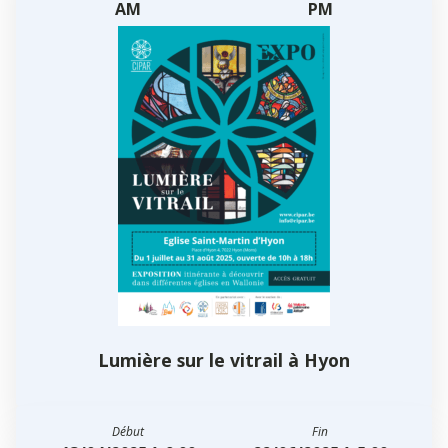
AM
PM
Lumière sur le vitrail à Hyon
Début
Fin