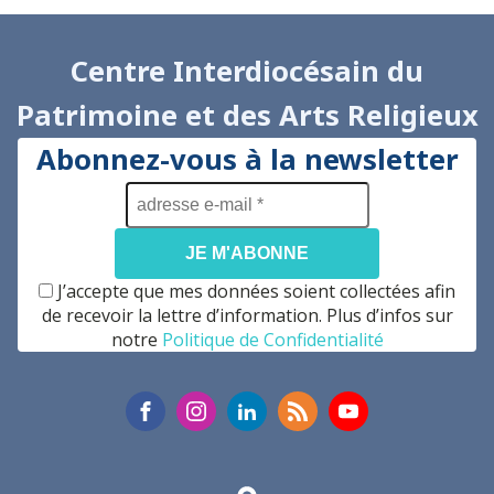
Centre Interdiocésain du
Patrimoine et des Arts Religieux
Abonnez-vous à la newsletter
adresse
e-
mail
*
J’accepte que mes données soient collectées afin
de recevoir la lettre d’information. Plus d’infos sur
notre
Politique de Confidentialité