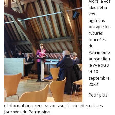
Alors, à vos
idées et à
vos
agendas
puisque les
futures
Journées
du
Patrimoine
auront lieu
le w-e du 9
et 10
septembre
2023.
Pour plus
d'informations, rendez-vous sur le site internet des
Journées du Patrimoine :