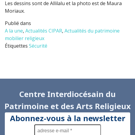
Les dessins sont de Allilalu et la photo est de Maura
Moriaux.
Publié dans
A la une
,
Actualités CIPAR
,
Actualités du patrimoine
mobilier religieux
Étiquettes
Sécurité
Centre Interdiocésain du
Patrimoine et des Arts Religieux
Abonnez-vous à la newsletter
adresse
e-