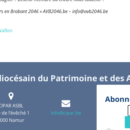
ers en Brabant 2046 » AVB2046.be – info@avb2046.be
Wallon
iocésain du Patrimoine et des 
Abonne
CIPAR ASBL
 de l’évêché 1
info@cipar.be
5000 Namur