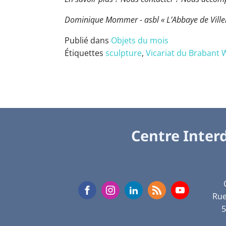
Dominique Mommer - asbl « L’Abbaye de Vill
Publié dans
Objets du mois
Étiquettes
sculpture
,
Vicariat du Brabant 
Centre Interd
Rue