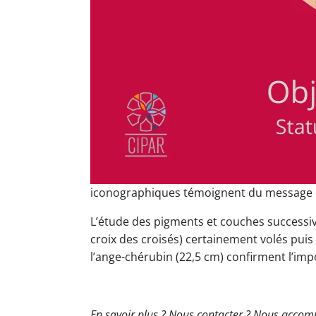
iconographiques témoignent du message du c
L’étude des pigments et couches successive
croix des croisés) certainement volés pui
l’ange-chérubin (22,5 cm) confirment l’impor
En savoir plus ? Nous contacter ? Nous acco