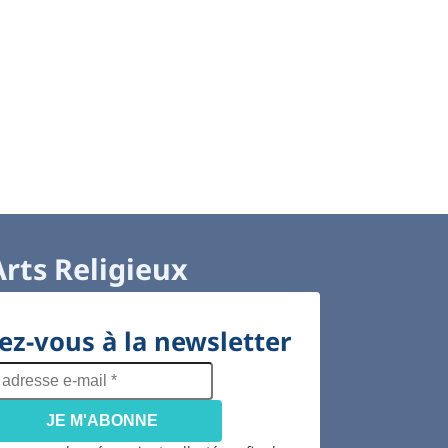
Arts Religieux
z-vous à la newsletter
adresse
e-
mail
*