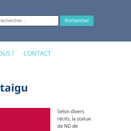
chercher :
US ?
CONTACT
ntaigu
Selon divers
récits, la statue
de ND de