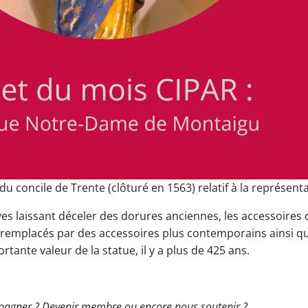
oncile de Trente (clôturé en 1563) relatif à la représenta
s laissant déceler des dorures anciennes, les accessoires 
s remplacés par des accessoires plus contemporains ainsi q
tante valeur de la statue, il y a plus de 425 ans.
mpagner ? Devenir membre ou encore nous soutenir ?