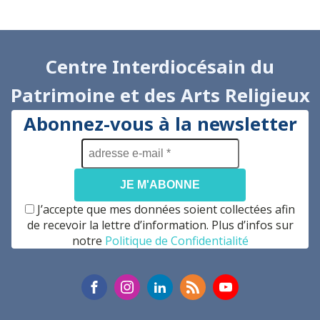
Centre Interdiocésain du
Patrimoine et des Arts Religieux
Abonnez-vous à la newsletter
adresse
e-
mail
*
J’accepte que mes données soient collectées afin
de recevoir la lettre d’information. Plus d’infos sur
notre
Politique de Confidentialité