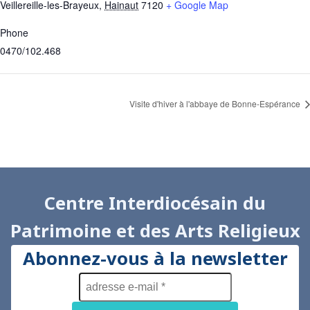
Veillereille-les-Brayeux
,
Hainaut
7120
+ Google Map
Phone
0470/102.468
Visite d'hiver à l'abbaye de Bonne-Espérance
Centre Interdiocésain du
Patrimoine et des Arts Religieux
Abonnez-vous à la newsletter
adresse
e-
mail