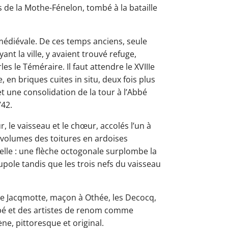
s de la Mothe-Fénelon, tombé à la bataille
médiévale. De ces temps anciens, seule
yant la ville, y avaient trouvé refuge,
es le Téméraire. Il faut attendre le XVIIIe
e, en briques cuites in situ, deux fois plus
t une consolidation de la tour à l’Abbé
742.
r, le vaisseau et le chœur, accolés l’un à
s volumes des toitures en ardoises
elle : une flèche octogonale surplombe la
upole tandis que les trois nefs du vaisseau
erre Jacqmotte, maçon à Othée, les Decocq,
ppé et des artistes de renom comme
e, pittoresque et original.