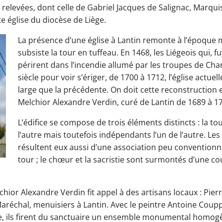
relevées, dont celle de Gabriel Jacques de Salignac, Marqui
te église du diocèse de Liège.
La présence d’une église à Lantin remonte à l’époque 
subsiste la tour en tuffeau. En 1468, les Liégeois qui, fu
périrent dans l’incendie allumé par les troupes de Charl
siècle pour voir s’ériger, de 1700 à 1712, l’église actuell
large que la précédente. On doit cette reconstruction e
Melchior Alexandre Verdin, curé de Lantin de 1689 à 1
L’édifice se compose de trois éléments distincts : la tou
l’autre mais toutefois indépendants l’un de l’autre. Le
résultent eux aussi d’une association peu conventionn
tour ; le chœur et la sacristie sont surmontés d’une co
lchior Alexandre Verdin fit appel à des artisans locaux : Pi
Maréchal, menuisiers à Lantin. Avec le peintre Antoine Cou
, ils firent du sanctuaire un ensemble monumental homogèn