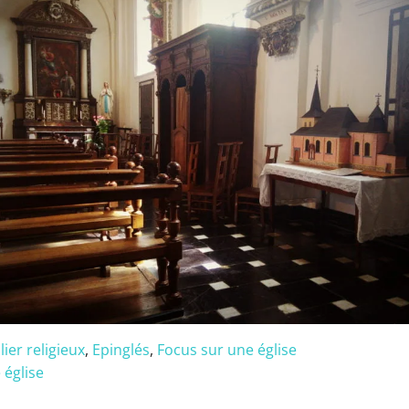
ier religieux
,
Epinglés
,
Focus sur une église
 église