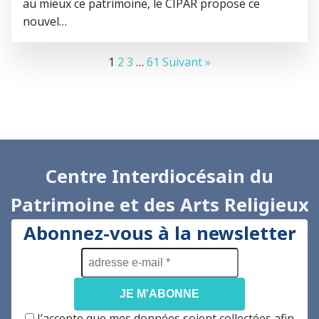
au mieux ce patrimoine, le CIPAR propose ce
nouvel…
1
2
3
…
61
Suivant »
Centre Interdiocésain du
Patrimoine et des Arts Religieux
Abonnez-vous à la newsletter
adresse
e-
mail
*
J’accepte que mes données soient collectées afin