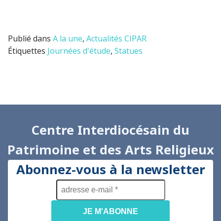
Publié dans
A la une
,
Actualités CIPAR
Étiquettes
Journées d'étude
,
Statues
Centre Interdiocésain du
Patrimoine et des Arts Religieux
Abonnez-vous à la newsletter
adresse
e-
mail
*