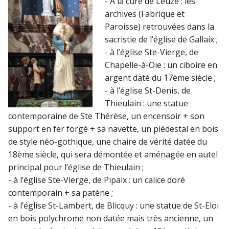
- A la cure de Leuze : les
archives (Fabrique et
Paroisse) retrouvées dans la
sacristie de l’église de Gallaix ;
- à l’église Ste-Vierge, de
Chapelle-à-Oie : un ciboire en
argent daté du 17ème siècle ;
- à l’église St-Denis, de
Thieulain : une statue
contemporaine de Ste Thérèse, un encensoir + son
support en fer forgé + sa navette, un piédestal en bois
de style néo-gothique, une chaire de vérité datée du
18ème siècle, qui sera démontée et aménagée en autel
principal pour l’église de Thieulain ;
- à l’église Ste-Vierge, de Pipaix : un calice doré
contemporain + sa patène ;
- à l’église St-Lambert, de Blicquy : une statue de St-Eloi
en bois polychrome non datée mais très ancienne, un