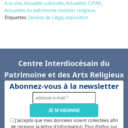
A la une
,
Actualité culturelle
,
Actualités CIPAR
,
Actualités du patrimoine mobilier religieux
Étiquettes
Diocèse de Liège
,
exposition
Centre Interdiocésain du
Patrimoine et des Arts Religieux
Abonnez-vous à la newsletter
adresse
e-
mail
*
J’accepte que mes données soient collectées afin
de recevoir la lettre d’information. Plus d’infos sur