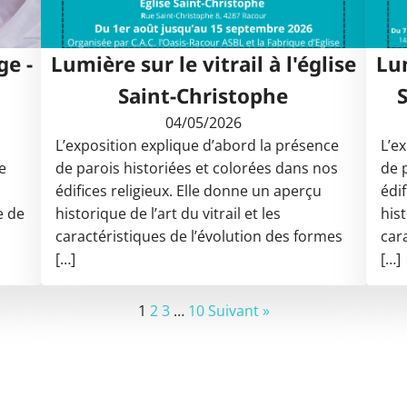
ge -
Lumière sur le vitrail à l'église
Lum
Saint-Christophe
04/05/2026
L’exposition explique d’abord la présence
L’e
le
de parois historiées et colorées dans nos
de 
édifices religieux. Elle donne un aperçu
édi
e de
historique de l’art du vitrail et les
hist
caractéristiques de l’évolution des formes
car
[…]
[…]
1
2
3
…
10
Suivant »