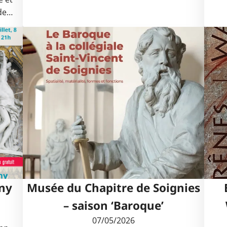
 de…
gny
Musée du Chapitre de Soignies
– saison ‘Baroque’
t
07/05/2026