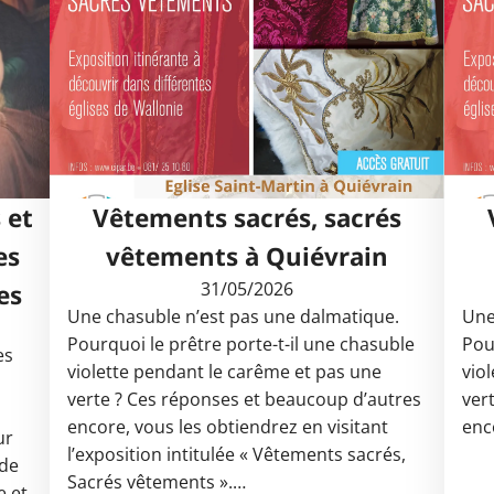
 et
Vêtements sacrés, sacrés
es
vêtements à Quiévrain
31/05/2026
es
Une chasuble n’est pas une dalmatique.
Une
Pourquoi le prêtre porte-t-il une chasuble
Pou
es
violette pendant le carême et pas une
vio
verte ? Ces réponses et beaucoup d’autres
ver
encore, vous les obtiendrez en visitant
enc
ur
l’exposition intitulée « Vêtements sacrés,
 de
Sacrés vêtements ».…
e et