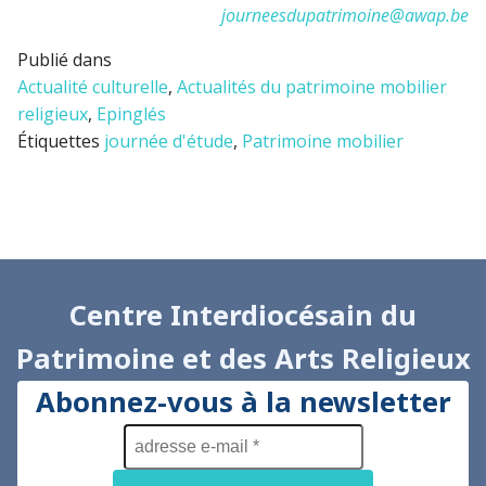
journeesdupatrimoine@awap.be
Publié dans
Actualité culturelle
,
Actualités du patrimoine mobilier
religieux
,
Epinglés
Étiquettes
journée d'étude
,
Patrimoine mobilier
Centre Interdiocésain du
Patrimoine et des Arts Religieux
Abonnez-vous à la newsletter
adresse
e-
mail
*