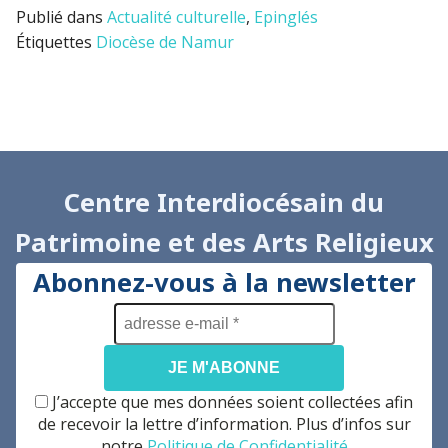
Publié dans
Actualité culturelle
,
Epinglés
Étiquettes
Diocèse de Namur
Centre Interdiocésain du
Patrimoine et des Arts Religieux
Abonnez-vous à la newsletter
adresse
e-
mail
*
J’accepte que mes données soient collectées afin
de recevoir la lettre d’information. Plus d’infos sur
notre
Politique de Confidentialité