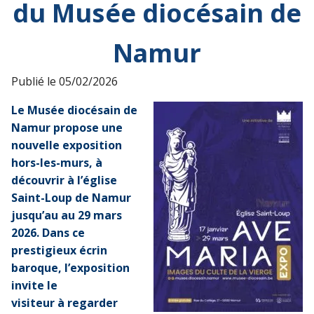
du Musée diocésain de
Namur
Publié le
05/02/2026
Le Mus
é
e dioc
é
sain
de
Namur
propose une
nouvelle exposition
hors-les-murs, à
découvrir à l’église
Saint-Loup de Namur
jusqu’au au 29 mars
2026.
Dans ce
prestigieux
é
crin
baroque,
l’exposition
invite
le
visiteur
à
regarder