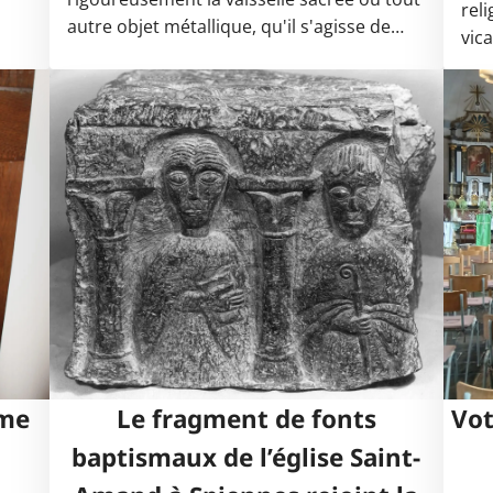
rel
autre objet métallique, qu'il s'agisse de…
vic
sme
Le fragment de fonts
Vot
à
baptismaux de l’église Saint-