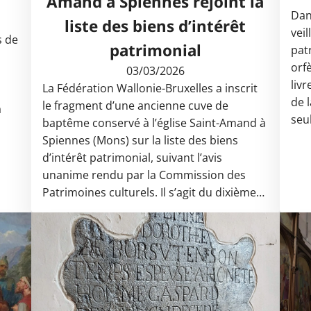
Amand à Spiennes rejoint la
Dan
liste des biens d’intérêt
vei
s de
patrimonial
pat
orfè
03/03/2026
liv
La Fédération Wallonie-Bruxelles a inscrit
de l
le fragment d’une ancienne cuve de
à
seu
baptême conservé à l’église Saint-Amand à
Spiennes (Mons) sur la liste des biens
d’intérêt patrimonial, suivant l’avis
unanime rendu par la Commission des
Patrimoines culturels. Il s’agit du dixième…