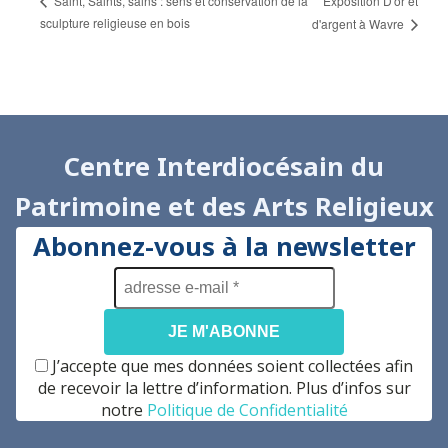
Exposition D'or et
Saint, Saints, sains : sens et conservation de la
sculpture religieuse en bois
d'argent à Wavre
Centre Interdiocésain du
Patrimoine et des Arts Religieux
Abonnez-vous à la newsletter
adresse
e-
mail
*
J’accepte que mes données soient collectées afin
de recevoir la lettre d’information. Plus d’infos sur
notre
Politique de Confidentialité