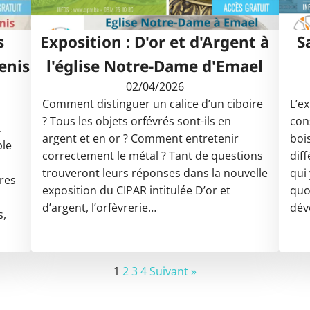
s
Exposition : D'or et d'Argent à
S
enis
l'église Notre-Dame d'Emael
02/04/2026
Comment distinguer un calice d’un ciboire
L’ex
? Tous les objets orfévrés sont-ils en
con
.
argent et en or ? Comment entretenir
boi
ble
correctement le métal ? Tant de questions
dif
trouveront leurs réponses dans la nouvelle
qui 
res
exposition du CIPAR intitulée D’or et
quo
d’argent, l’orfèvrerie…
dév
s,
1
2
3
4
Suivant »