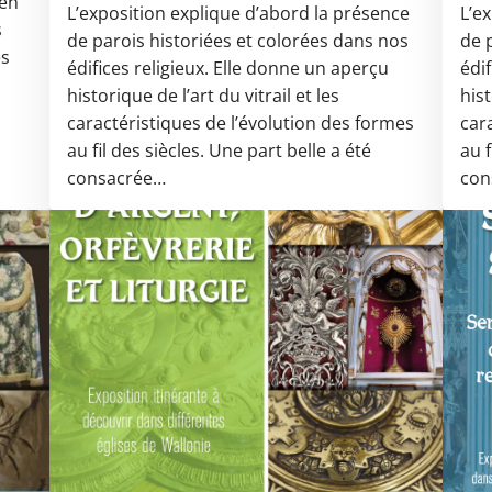
 en
L’exposition explique d’abord la présence
L’e
s
de parois historiées et colorées dans nos
de 
es
édifices religieux. Elle donne un aperçu
édi
historique de l’art du vitrail et les
hist
caractéristiques de l’évolution des formes
car
au fil des siècles. Une part belle a été
au f
consacrée…
con