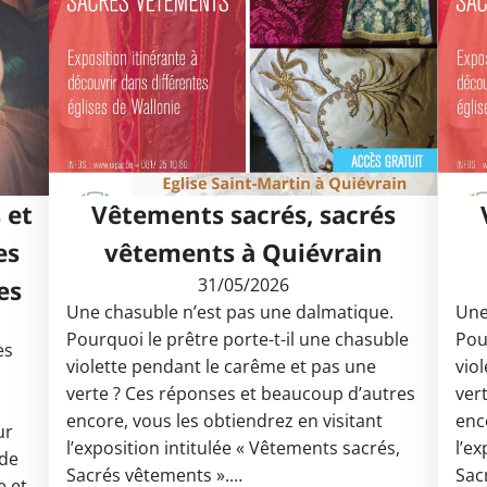
 et
Vêtements sacrés, sacrés
es
vêtements à Quiévrain
31/05/2026
es
Une chasuble n’est pas une dalmatique.
Une
Pourquoi le prêtre porte-t-il une chasuble
Pou
es
violette pendant le carême et pas une
vio
verte ? Ces réponses et beaucoup d’autres
ver
encore, vous les obtiendrez en visitant
enc
ur
l’exposition intitulée « Vêtements sacrés,
l’e
 de
Sacrés vêtements ».…
Sac
e et