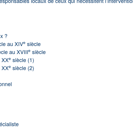
esponsables locaux de ceux qui nécessitent l’interventio
ux ?
e
cle au XIV
siècle
e
cle au XVIII
siècle
e
 XX
siècle (1)
e
 XX
siècle (2)
ionnel
écialiste