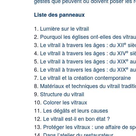
gestes que peuvent ou doivent poser les r
Liste des panneaux
Lumière sur le vitrail
Pourquoi les églises ont-elles des vitra
e
Le vitrail à travers les âges : du XII
siè
e
Le vitrail à travers les âges : du XIV
siè
e
Le vitrail à travers les âges : du XIX
au
e
Le vitrail à travers les âges : du XIX
au
Le vitrail et la création contemporaine
Matériaux et techniques du vitrail tradit
Structure du vitrail
Colorer les vitraux
Les dégâts et leurs causes
Le vitrail est-il en bon état ?
Protéger les vitraux : une affaire de sp
Dans l’atelier du restaurateur