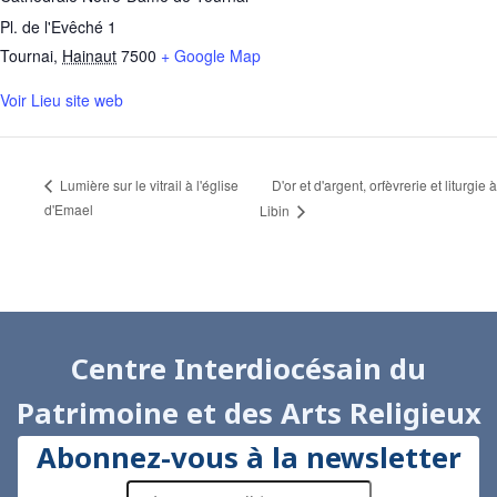
Pl. de l'Evêché 1
Tournai
,
Hainaut
7500
+ Google Map
Voir Lieu site web
D'or et d'argent, orfèvrerie et liturgie à
Lumière sur le vitrail à l'église
d'Emael
Libin
Centre Interdiocésain du
Patrimoine et des Arts Religieux
Abonnez-vous à la newsletter
adresse