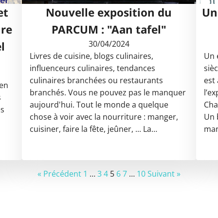
et
Nouvelle exposition du
Un
ure
PARCUM : "Aan tafel"
30/04/2024
l
Livres de cuisine, blogs culinaires,
Un 
influenceurs culinaires, tendances
siè
t
culinaires branchées ou restaurants
est
 en
branchés. Vous ne pouvez pas le manquer
l’e
s
aujourd'hui. Tout le monde a quelque
Cha
es
chose à voir avec la nourriture : manger,
Un 
cuisiner, faire la fête, jeûner, ... La…
man
« Précédent
1
…
3
4
5
6
7
…
10
Suivant »