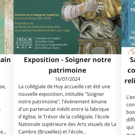
rain
Exposition - Soigner notre
S
patrimoine
co
16/07/2024
rel
se,
La collégiale de Huy accueille cet été une
nouvelle exposition, intitulée "Soigner
L’ex
notre patrimoine", l'événement émane
con
u
d'un partenariat inédit entre la fabrique
boi
d'église, le Trésor de la collégiale, l'école
dif
Nationale supérieure des Arts visuels de La
qui 
me…
Cambre (Bruxelles) et l'école…
quo