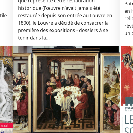
que représente cette restauration
Pat
historique (l’œuvre n’avait jamais été
en 
tile
restaurée depuis son entrée au Louvre en
reli
1800), le Louvre a décidé de consacrer la
rév
première des expositions - dossiers à se
un 
tenir dans la…