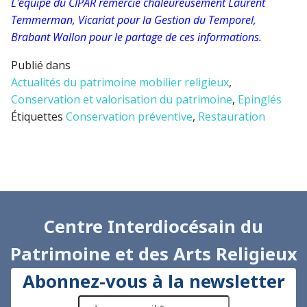
L'équipe du CIPAR remercie chaleureusement Laurent
Temmerman, Vicariat pour la Gestion du Temporel,
Brabant Wallon pour le partage de ces informations.
Publié dans
Actualités du patrimoine mobilier religieux
,
Conservation et valorisation du patrimoine
,
Epinglés
Étiquettes
Conservation préventive
,
Restauration
Centre Interdiocésain du
Patrimoine et des Arts Religieux
Abonnez-vous à la newsletter
adresse