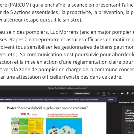
aere (PARCUM) qui a enchaîné la séance en présentant l’aff
r de 5 actions essentielles : la proactivité, la prévention, l
i ultérieur (étape qui suit le sinistre).
au sein des pompiers, Luc Morrens (ancien major pompier e
es étapes à entreprendre et astuces efficaces en matière d
vent tous sensibiliser les gestionnaires de biens patrimonia
s, etc.). Sa communication s’est poursuivie pour aborder le 
otection et la mise en action d’une réglementation claire pour 
ent vers la zone de pompier en charge de la commune concer
car une attestation officielle n’existe pas dans ce cadre.