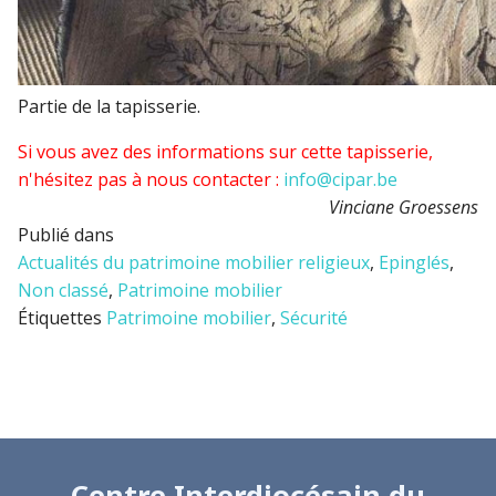
Partie de la tapisserie.
Si vous avez des informations sur cette tapisserie,
n'hésitez pas à nous contacter :
info@cipar.be
Vinciane Groessens
Publié dans
Actualités du patrimoine mobilier religieux
,
Epinglés
,
Non classé
,
Patrimoine mobilier
Étiquettes
Patrimoine mobilier
,
Sécurité
Centre Interdiocésain du