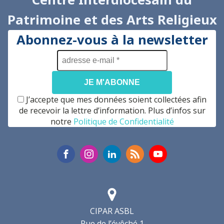
Patrimoine et des Arts Religieux
Abonnez-vous à la newsletter
adresse
e-
mail
*
J’accepte que mes données soient collectées afin
de recevoir la lettre d’information. Plus d’infos sur
notre
Politique de Confidentialité
CIPAR ASBL
Rue de l’évêché 1