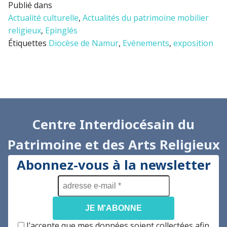
Publié dans
Actualité culturelle
,
Actualités du patrimoine mobilier
religieux
,
Epinglés
Étiquettes
Diocèse de Namur
,
Evénements
,
exposition
Centre Interdiocésain du
Patrimoine et des Arts Religieux
Abonnez-vous à la newsletter
adresse
e-
mail
*
J’accepte que mes données soient collectées afin