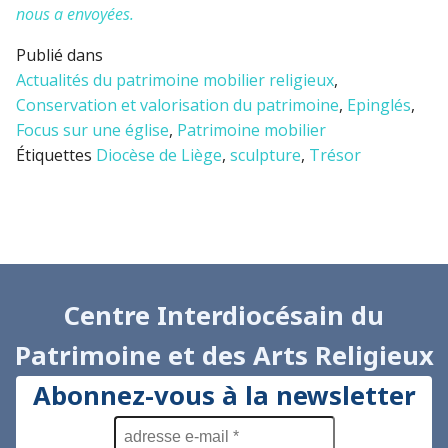
nous a envoyées.
Publié dans
Actualités du patrimoine mobilier religieux
,
Conservation et valorisation du patrimoine
,
Epinglés
,
Focus sur une église
,
Patrimoine mobilier
Étiquettes
Diocèse de Liège
,
sculpture
,
Trésor
Centre Interdiocésain du
Patrimoine et des Arts Religieux
Abonnez-vous à la newsletter
adresse
e-