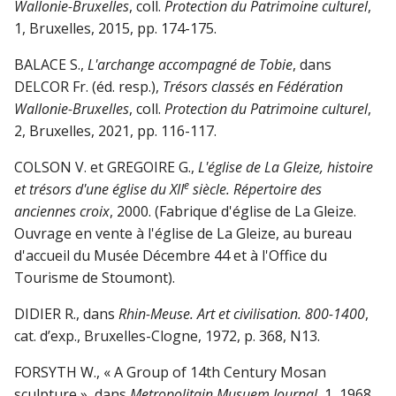
Wallonie-Bruxelles
, coll.
Protection du Patrimoine culturel
,
1, Bruxelles, 2015, pp. 174-175.
BALACE S.,
L'archange accompagné de Tobie
, dans
DELCOR Fr. (éd. resp.),
Trésors classés en Fédération
Wallonie-Bruxelles
, coll.
Protection du Patrimoine culturel
,
2, Bruxelles, 2021, pp. 116-117.
COLSON V. et GREGOIRE G.,
L'église de La Gleize, histoire
e
et trésors d'une église du XII
siècle. Répertoire des
anciennes croix
, 2000. (Fabrique d'église de La Gleize.
Ouvrage en vente à l'église de La Gleize, au bureau
d'accueil du Musée Décembre 44 et à l'Office du
Tourisme de Stoumont).
DIDIER R., dans
Rhin-Meuse. Art et civilisation. 800-1400
,
cat. d’exp., Bruxelles-Clogne, 1972, p. 368, N13.
FORSYTH W., « A Group of 14th Century Mosan
sculpture », dans
Metropolitain Musuem Journal
, 1, 1968,