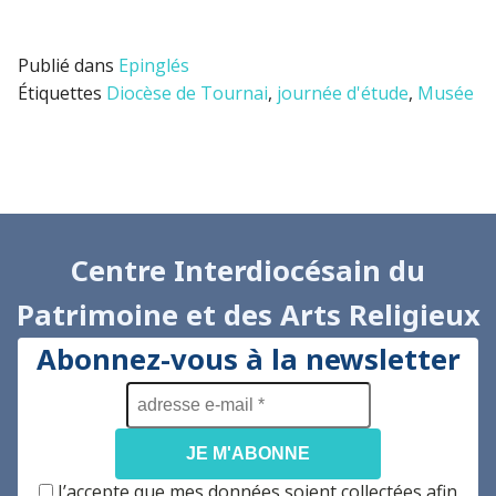
Publié dans
Epinglés
Étiquettes
Diocèse de Tournai
,
journée d'étude
,
Musée
Centre Interdiocésain du
Patrimoine et des Arts Religieux
Abonnez-vous à la newsletter
adresse
e-
mail
*
J’accepte que mes données soient collectées afin