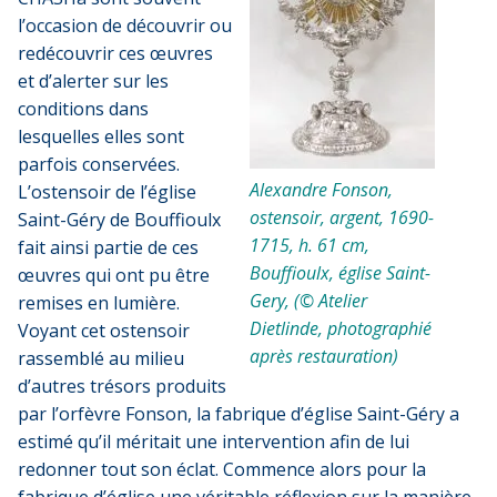
l’occasion de découvrir ou
redécouvrir ces œuvres
et d’alerter sur les
conditions dans
lesquelles elles sont
parfois conservées.
Alexandre Fonson,
L’ostensoir de l’église
ostensoir, argent, 1690-
Saint-Géry de Bouffioulx
1715, h. 61 cm,
fait ainsi partie de ces
Bouffioulx, église Saint-
œuvres qui ont pu être
Gery, (© Atelier
remises en lumière.
Dietlinde, photographié
Voyant cet ostensoir
après restauration)
rassemblé au milieu
d’autres trésors produits
par l’orfèvre Fonson, la fabrique d’église Saint-Géry a
estimé qu’il méritait une intervention afin de lui
redonner tout son éclat. Commence alors pour la
fabrique d’église une véritable réflexion sur la manière