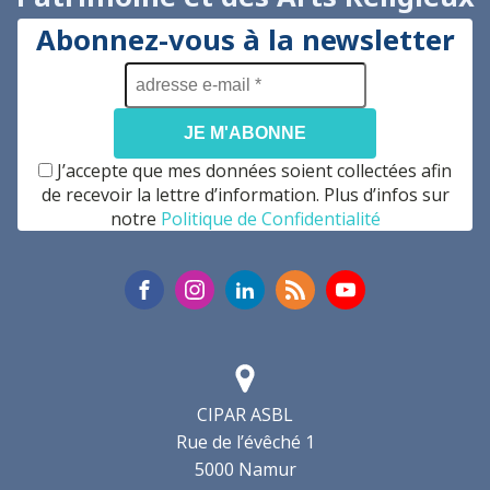
Abonnez-vous à la newsletter
adresse
e-
mail
*
J’accepte que mes données soient collectées afin
de recevoir la lettre d’information. Plus d’infos sur
notre
Politique de Confidentialité
CIPAR ASBL
Rue de l’évêché 1
5000 Namur