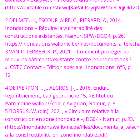
(https://airtable.com/shrwdJ8aPa6R2yqMW/tbl8DqjOkt2z
2 DELMÉE, H., ESCOUFLAIRE, C., PIERARD, A., 2014,
Inondations – Réduire la vulnérabilité des
constructions existantes, Namur, SPW-DGO4, p. 26,
https://inondations.wallonie.be/files/documents_a_tele
3 VAN ITTERBEECK, P., 2021, « Comment protéger au
mieux les bâtiments existants contre les inondations ?
», CSTC Contact - Edition spéciale : Inondations, n°5, p.
12.
4 DE PIERPONT, J., ALGROS, J-J., 2016, Enduit,
rejointoiement, badigeon, Fiche 15, Institut du
Patrimoine wallon/École d’Avignon, Namur, p. 9.
5 BORSUS, W. (dir.), 2021, « Circulaire relative à la
construction en zone inondable », DG04 -
Namur, p. 23,
(https://inondations.wallonie.be/files/documents_a_telech
a-la-constructibilite-en-zone-inondable.pdf).