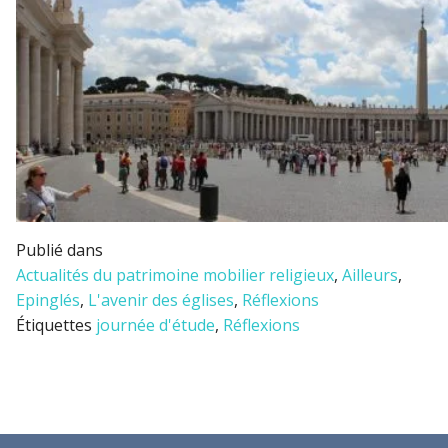
Publié dans
Actualités du patrimoine mobilier religieux
,
Ailleurs
,
Epinglés
,
L'avenir des églises
,
Réflexions
Étiquettes
journée d'étude
,
Réflexions