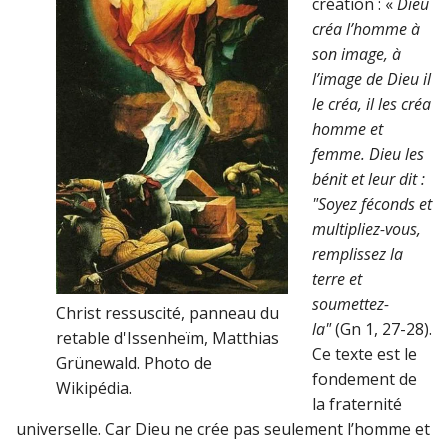
création : «
Dieu
créa l’homme à
son image, à
l’image de Dieu il
le créa, il les créa
homme et
femme. Dieu les
bénit et leur dit :
"Soyez féconds et
multipliez-vous,
remplissez la
terre et
soumettez-
Christ ressuscité, panneau du
la"
(Gn 1, 27-28).
retable d'Issenheïm, Matthias
Ce texte est le
Grünewald. Photo de
fondement de
Wikipédia.
la fraternité
universelle. Car Dieu ne crée pas seulement l’homme et