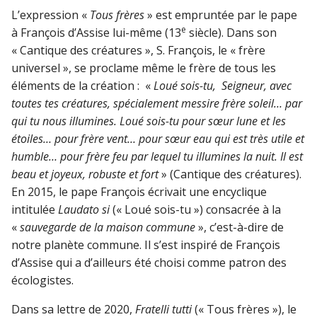
L’expression «
Tous frères
» est empruntée par le pape
e
à François d’Assise lui-même (13
siècle). Dans son
« Cantique des créatures », S. François, le « frère
universel », se proclame même le frère de tous les
éléments de la création : «
Loué sois-tu, Seigneur, avec
toutes tes créatures, spécialement messire frère soleil… par
qui tu nous illumines. Loué sois-tu pour sœur lune et les
étoiles… pour frère vent… pour sœur eau qui est très utile et
humble… pour frère feu par lequel tu illumines la nuit. Il est
beau et joyeux, robuste et fort
» (Cantique des créatures).
En 2015, le pape François écrivait une encyclique
intitulée
Laudato si
(« Loué sois-tu ») consacrée à la
«
sauvegarde de la maison commune
», c’est-à-dire de
notre planète commune. Il s’est inspiré de François
d’Assise qui a d’ailleurs été choisi comme patron des
écologistes.
Dans sa lettre de 2020,
Fratelli tutti
(« Tous frères »), le