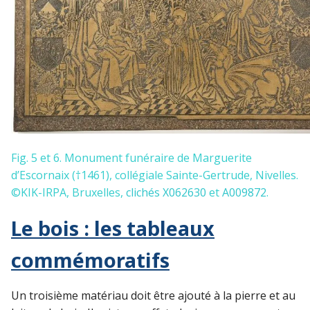
Fig. 5 et 6. Monument funéraire de Marguerite
d’Escornaix (†1461), collégiale Sainte-Gertrude, Nivelles.
©KIK-IRPA, Bruxelles,
clichés X062630
et
A009872
.
Le bois : les tableaux
commémoratifs
Un troisième matériau doit être ajouté à la pierre et au