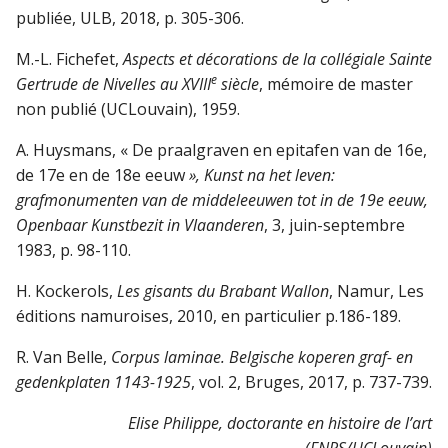
publiée, ULB, 2018, p. 305-306.
M.-L. Fichefet,
Aspects et décorations de la collégiale Sainte
e
Gertrude de Nivelles au XVIII
siècle
, mémoire de master
non publié (UCLouvain), 1959.
A. Huysmans, « De praalgraven en epitafen van de 16e,
de 17e en de 18e eeuw
», Kunst na het leven:
grafmonumenten van de middeleeuwen tot in de 19e eeuw,
Openbaar Kunstbezit in Vlaanderen
, 3, juin-septembre
1983, p. 98-110.
H. Kockerols,
Les gisants du Brabant Wallon
, Namur, Les
éditions namuroises, 2010, en particulier p.186-189.
R. Van Belle,
Corpus laminae. Belgische koperen graf- en
gedenkplaten 1143-1925
, vol. 2, Bruges, 2017, p. 737-739.
Elise Philippe, doctorante en histoire de l’art
(FNRS/UCLouvain)