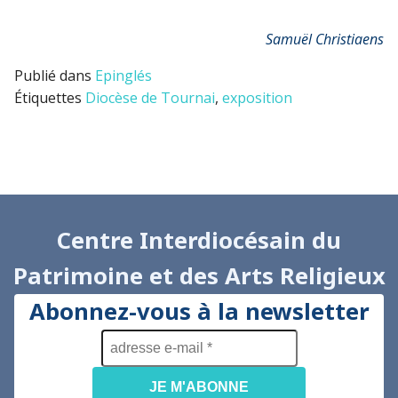
Samuël Christiaens
Publié dans
Epinglés
Étiquettes
Diocèse de Tournai
,
exposition
Centre Interdiocésain du
Patrimoine et des Arts Religieux
Abonnez-vous à la newsletter
adresse
e-
mail
*