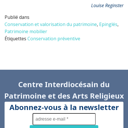
Louise Reginster
Publié dans
Conservation et valorisation du patrimoine
,
Epinglés
,
Patrimoine mobilier
Étiquettes
Conservation préventive
Centre Interdiocésain du
Patrimoine et des Arts Religieux
Abonnez-vous à la newsletter
adresse
e-
mail