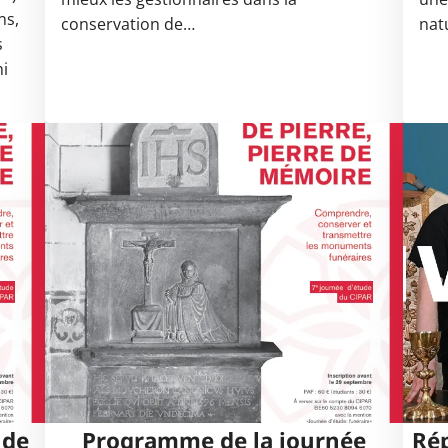
ns,
conservation de…
nat
s
mi
 de
Programme de la journée
Rép