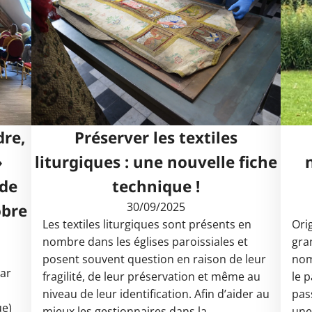
dre,
Préserver les textiles
»
liturgiques : une nouvelle fiche
 de
technique !
30/09/2025
obre
Les textiles liturgiques sont présents en
Orig
nombre dans les églises paroissiales et
gra
posent souvent question en raison de leur
nom
par
fragilité, de leur préservation et même au
le 
niveau de leur identification. Afin d’aider au
pass
ue)
mieux les gestionnaires dans la
une