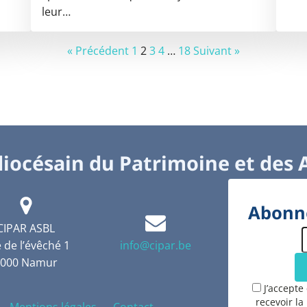
leur…
« Précédent
1
2
3
4
…
18
Suivant »
iocésain du Patrimoine et des 
Abonne
CIPAR ASBL
 de l’évêché 1
info@cipar.be
5000 Namur
J’accepte
recevoir la
Mentions légales
Contact