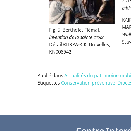
201
bibl
KAIR
MAR
Fig. 5. Bertholet Flémal,
Wall
Invention de la sainte croix
.
Stav
Détail © IRPA-KIK, Bruxelles,
KN008942.
Publié dans
Actualités du patrimoine mobil
Étiquettes
Conservation préventive
,
Diocè
Centre Interd