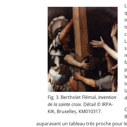
L
q
i
t
c
L
s
m
f
p
l
t
l
Fig. 3. Bertholet Flémal,
Invention
d
de la sainte croix.
Détail © IRPA-
C
KIK, Bruxelles, KM010317.
B
auparavant un tableau très proche pour le 