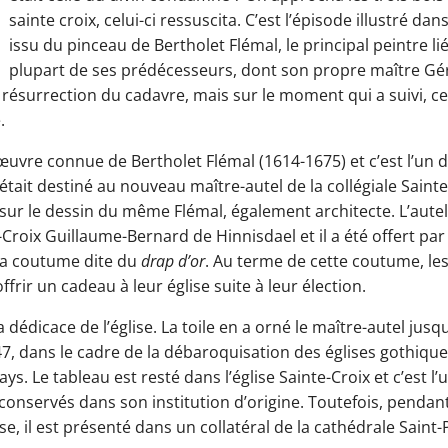
sainte croix, celui-ci ressuscita. C’est l’épisode illustré d
issu du pinceau de Bertholet Flémal, le principal peintre li
plupart de ses prédécesseurs, dont son propre maître Géra
 résurrection du cadavre, mais sur le moment qui a suivi, ce
.
œuvre connue de Bertholet Flémal (1614-1675) et c’est l’un 
tait destiné au nouveau maître-autel de la collégiale Sainte
 sur le dessin du même Flémal, également architecte. L’autel
-Croix Guillaume-Bernard de Hinnisdael et il a été offert par
e la coutume dite du
drap d’or
. Au terme de cette coutume, le
ffrir un cadeau à leur église suite à leur élection.
dédicace de l’église. La toile en a orné le maître-autel jusqu
847, dans le cadre de la débaroquisation des églises gothiqu
s. Le tableau est resté dans l’église Sainte-Croix et c’est l’
conservés dans son institution d’origine. Toutefois, pendant
e, il est présenté dans un collatéral de la cathédrale Saint-