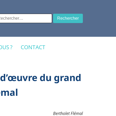
chercher :
US ?
CONTACT
f-d’œuvre du grand
émal
Bertholet Flémal