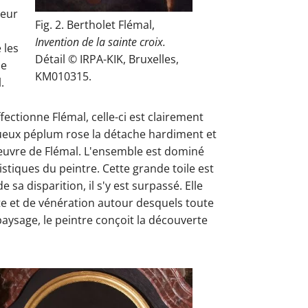
veur
Fig. 2. Bertholet Flémal,
Invention de la sainte croix.
 les
Détail © IRPA-KIK, Bruxelles,
de
KM010315.
.
fectionne Flémal, celle-ci est clairement
ueux péplum rose la détache hardiment et
l'œuvre de Flémal. L'ensemble est dominé
istiques du peintre. Cette grande toile est
sa disparition, il s'y est surpassé. Elle
nte et de vénération autour desquels toute
paysage, le peintre conçoit la découverte