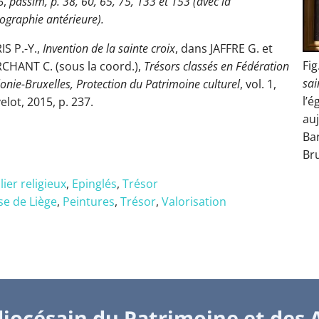
5,
passim, p. 38, 60, 65, 75, 133 et 153 (avec la
iographie antérieure).
IS P.-Y.,
Invention de la sainte croix
, dans JAFFRE G. et
Fig
CHANT C. (sous la coord.),
Trésors classés en Fédération
sai
onie-Bruxelles, Protection du Patrimoine culturel
, vol. 1,
l’é
elot, 2015, p. 237.
auj
Ba
Bru
ier religieux
,
Epinglés
,
Trésor
se de Liège
,
Peintures
,
Trésor
,
Valorisation
iocésain du Patrimoine et des 