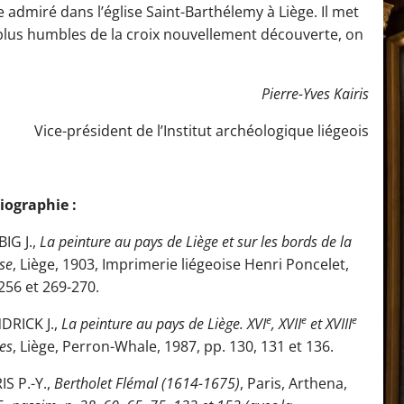
e admiré dans l’église Saint-Barthélemy à Liège. Il met
 plus humbles de la croix nouvellement découverte, on
Pierre-Yves Kairis
Vice-président de l’Institut archéologique liégeois
iographie :
IG J.,
La peinture au pays de Liège et sur les bords de la
se
, Liège, 1903, Imprimerie liégeoise Henri Poncelet,
256 et 269-270.
e
e
e
DRICK J.,
La peinture au pays de Liège. XVI
, XVII
et XVIII
les
, Liège, Perron-Whale, 1987, pp. 130, 131 et 136.
IS P.-Y.,
Bertholet Flémal (1614-1675)
, Paris, Arthena,