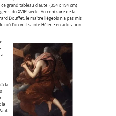
ans ce grand tableau d’autel (354 x 194 cm)
e
égeois du XVII
siècle. Au contraire de la
rd Douffet, le maître liégeois n’a pas mis
lui où l’on voit sainte Hélène en adoration
de
-
 a
s
’à la
es
un
 la
Paul.