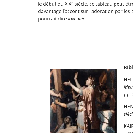
e
le début du XIX
siècle, ce tableau peut êtr
davantage l’accent sur l’adoration par les
pourrait dire
inventée
.
Bibl
HELB
Meu
pp. 
HEN
sièc
KAIR