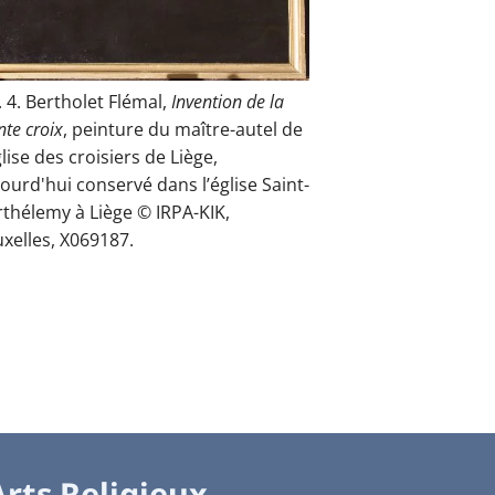
. 4. Bertholet Flémal,
Invention de la
nte croix
, peinture du maître-autel de
glise des croisiers de Liège,
ourd'hui conservé dans l’église Saint-
rthélemy à Liège © IRPA-KIK,
xelles, X069187.
Arts Religieux