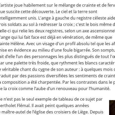
’artiste joue habilement sur le mélange de crainte et de fer
ue suscite cette découverte. Le ciel et la terre sont
ntelligemment unis. L'ange à gauche du registre céleste aide
rois soldats au sol à redresser la croix ; c'est le bois même 
elle-ci qui relie les deux registres, selon un axe ascensionnel
'ange qui lui fait face est déjà en vénération, de même que
ainte Hélène. Avec un visage d'un profil absolu tel que les af
ise en évidence au milieu d'une foule bigarrée. Son sompt
ait d’elle l’un des personnages les plus distingués de tout 
ar une palette très froide, que rythment les blancs caractér
e véritable chant du cygne de son auteur : à quelques mois de 
raduit par des passions diversifiées les sentiments de crai
a composition a été charpentée. Par les contrastes dans le 
e la croix comme l’aube d’un renouveau pour l’humanité.
e n’est pas le seul exemple de tableau de ce sujet par
ertholet Flémal. Il avait peint quelques années
maître-autel de l’église des croisiers de Liège. Depuis