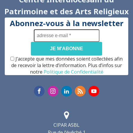
Patrimoine et des Arts Religieux
Abonnez-vous à la newsletter
adresse
e-
mail
*
J’accepte que mes données soient collectées afin
de recevoir la lettre d’information. Plus d’infos sur
notre
Politique de Confidentialité
CIPAR ASBL
Rue de l’évêché 1