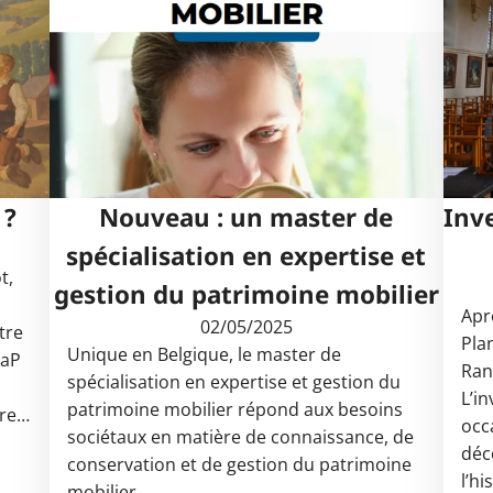
 ?
Nouveau : un master de
Inv
spécialisation en expertise et
t,
gestion du patrimoine mobilier
Apr
02/05/2025
tre
Pla
Unique en Belgique, le master de
WaP
Ran
spécialisation en expertise et gestion du
e
L’in
patrimoine mobilier répond aux besoins
ère…
occ
sociétaux en matière de connaissance, de
déc
conservation et de gestion du patrimoine
l’hi
mobilier.