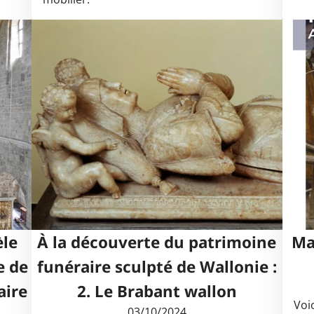
èle
À la découverte du patrimoine
Ma
e de
funéraire sculpté de Wallonie :
aire
2. Le Brabant wallon
Voi
03/10/2024