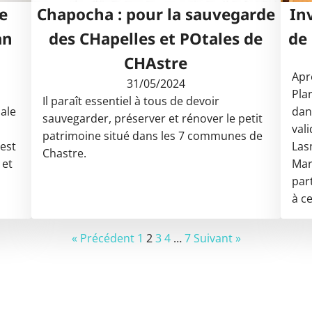
e
Chapocha : pour la sauvegarde
In
an
des CHapelles et POtales de
de 
CHAstre
Apr
31/05/2024
Pla
Il paraît essentiel à tous de devoir
iale
dan
sauvegarder, préserver et rénover le petit
vali
patrimoine situé dans les 7 communes de
 est
Las
Chastre.
 et
Mar
par
à c
« Précédent
1
2
3
4
…
7
Suivant »