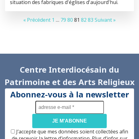
situation des fabriques d'églises d'aujourd'hui.
« Précédent
1
…
79
80
81
82
83
Suivant »
Centre Interdiocésain du
Patrimoine et des Arts Religieux
Abonnez-vous à la newsletter
adresse
e-
mail
*
J’accepte que mes données soient collectées afin
de recevoir la lettre d’information. Plus d’infos sur