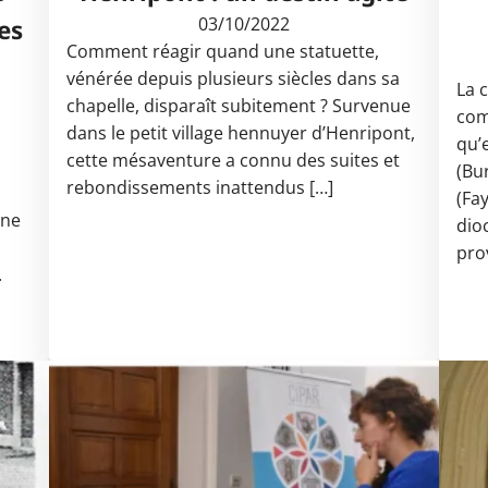
03/10/2022
es
Comment réagir quand une statuette,
n
vénérée depuis plusieurs siècles dans sa
La 
chapelle, disparaît subitement ? Survenue
com
dans le petit village hennuyer d’Henripont,
qu’e
cette mésaventure a connu des suites et
(Bu
rebondissements inattendus […]
(Fay
ine
dio
pro
.