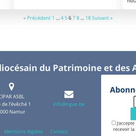
not
« Précédent
1
…
4
5
6
7
8
…
18
Suivant »
iocésain du Patrimoine et des 
Abonne
CIPAR ASBL
 de l’évêché 1
info@cipar.be
5000 Namur
J’accepte
recevoir la
Mentions légales
Contact