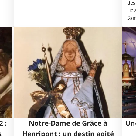
des
Hav
Sai
 :
Notre-Dame de Grâce à
Une
s
Henripont : un destin agité