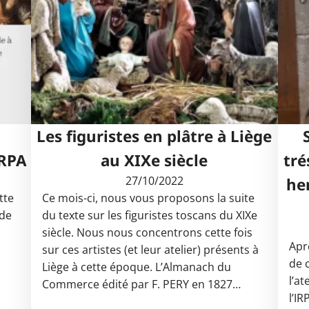
Les figuristes en plâtre à Liège
IRPA
au XIXe siècle
tré
27/10/2022
he
tte
Ce mois-ci, nous vous proposons la suite
 de
du texte sur les figuristes toscans du XIXe
siècle. Nous nous concentrons cette fois
Apr
sur ces artistes (et leur atelier) présents à
de 
Liège à cette époque. L’Almanach du
l’a
Commerce édité par F. PERY en 1827…
l’I