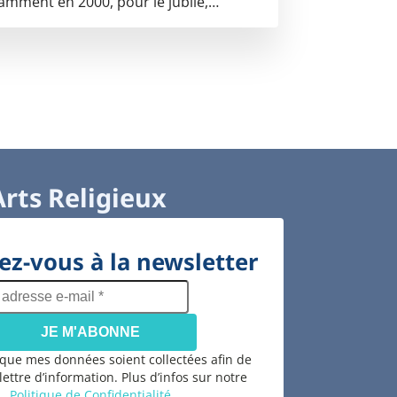
amment en 2000, pour le jubilé,…
Arts Religieux
z-vous à la newsletter
adresse
e-
mail
*
 que mes données soient collectées afin de
 lettre d’information. Plus d’infos sur notre
Politique de Confidentialité