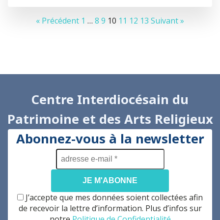
« Précédent
1
…
8
9
10
11
12
13
Suivant »
Centre Interdiocésain du
Patrimoine et des Arts Religieux
Abonnez-vous à la newsletter
adresse
e-
mail
*
J’accepte que mes données soient collectées afin
de recevoir la lettre d’information. Plus d’infos sur
notre
Politique de Confidentialité