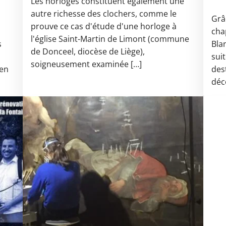
Les horloges constituent également une
autre richesse des clochers, comme le
Grâc
prouve ce cas d'étude d'une horloge à
cha
l'église Saint-Martin de Limont (commune
s
Bla
de Donceel, diocèse de Liège),
sui
soigneusement examinée […]
 en
des
déco