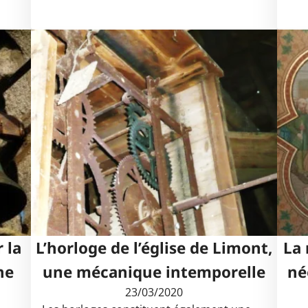
 la
L’horloge de l’église de Limont,
La 
ne
une mécanique intemporelle
né
23/03/2020