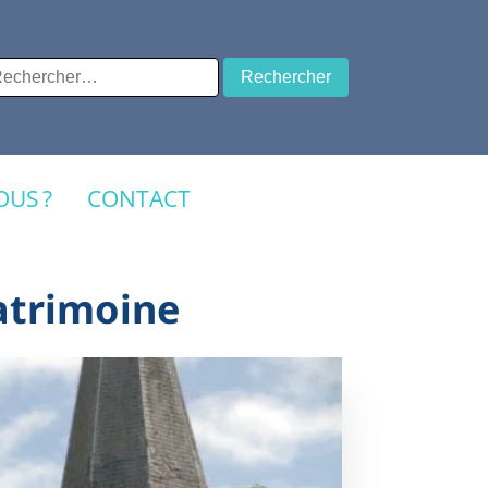
chercher :
US ?
CONTACT
atrimoine