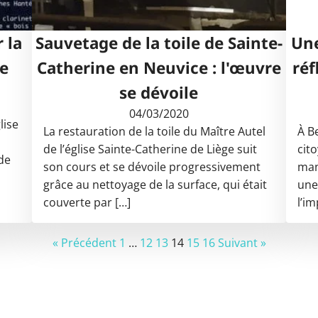
 la
Sauvetage de la toile de Sainte-
Une
e
Catherine en Neuvice : l'œuvre
réf
se dévoile
04/03/2020
lise
La restauration de la toile du Maître Autel
À B
de l’église Sainte-Catherine de Liège suit
cito
de
son cours et se dévoile progressivement
mani
grâce au nettoyage de la surface, qui était
une
couverte par […]
l’i
« Précédent
1
…
12
13
14
15
16
Suivant »