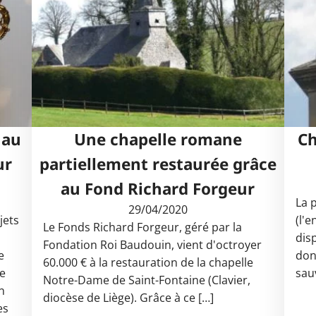
 au
Une chapelle romane
Ch
ur
partiellement restaurée grâce
au Fond Richard Forgeur
La 
29/04/2020
jets
(l'e
Le Fonds Richard Forgeur, géré par la
disp
Fondation Roi Baudouin, vient d'octroyer
e
don
60.000 € à la restauration de la chapelle
se
sau
Notre-Dame de Saint-Fontaine (Clavier,
n
diocèse de Liège). Grâce à ce […]
es