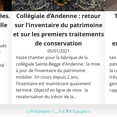
ées.
Collégiale d’Andenne : retour
lle
sur l’inventaire du patrimoine
et sur les premiers traitements
de conservation
e
tués
05/01/2021
x
Vaste chantier pour la fabrique de la
Les
collégiale Sainte-Begge d’Andenne : la mise
pat
ité
à jour de l’inventaire du patrimoine
la 
mobilier. En cours depuis 2 ans,
tré
l’inventaire est maintenant quasiment
ges
terminé. Objectif en ligne de mire : la
rap
revalorisation du trésor de la…
« Précédent
1
…
5
6
7
8
Suivant »