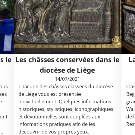
s le
Les châsses conservées dans le
L
diocèse de Liège
14/07/2021
vous
Chacune des châsses classées du diocèse
Cla
ses
de Liège vous est présentée
Beg
e
individuellement. Quelques informations
gra
historiques, stylistiques, iconographiques
Wall
sont
et dévotionnelles sont couplées aux
de l
informations pratiques afin de les
Res
s…
découvrir de vos propres yeux.